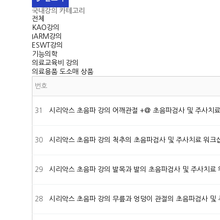
국내강의 카테고리
전체
KAO강의
IARM강의
ESWT강의
기능의학
의료교육비 강의
의료용품 도소매 상품
번호
31
시리악스 초음파 강의
어깨관절 +@ 초음파검사 및 주사치
30
시리악스 초음파 강의
척추의 초음파검사 및 주사치료 워크
29
시리악스 초음파 강의
발목과 발의 초음파검사 및 주사치료
28
시리악스 초음파 강의
무릎과 엉덩이 관절의 초음파검사 및